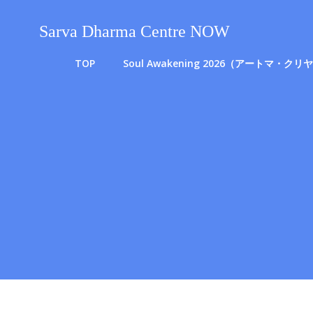
コ
ン
Sarva Dharma Centre NOW
テ
ン
TOP
Soul Awakening 2026（アートマ
ツ
へ
ス
キ
ッ
プ