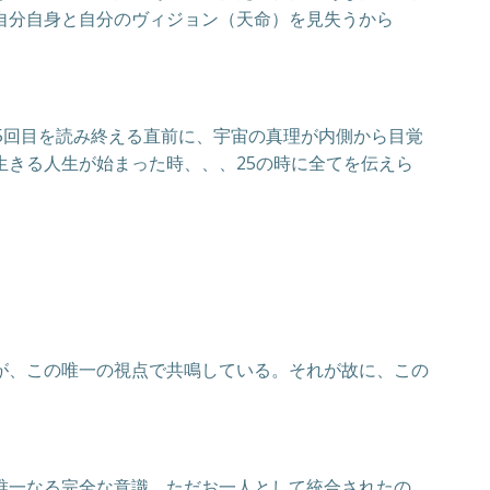
自分自身と自分のヴィジョン（天命）を見失うから
5回目を読み終える直前に、宇宙の真理が内側から目覚
きる人生が始まった時、、、25の時に全てを伝えら
が、この唯一の視点で共鳴している。それが故に、この
唯一なる完全な意識、ただお一人として統合されたの