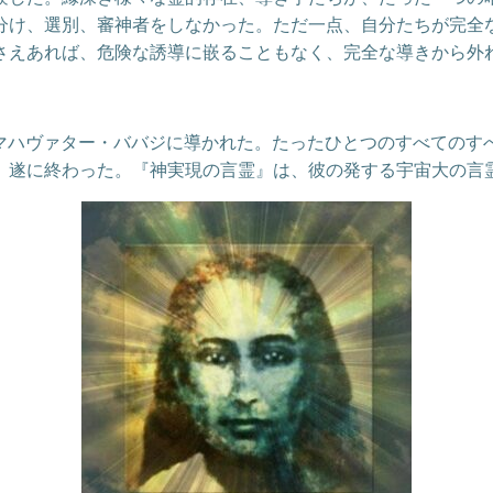
分け、選別、審神者をしなかった。ただ一点、自分たちが完全
さえあれば、危険な誘導に嵌ることもなく、完全な導きから外
師、マハヴァター・ババジに導かれた。たったひとつのすべての
、遂に終わった。『神実現の言霊』は、彼の発する宇宙大の言