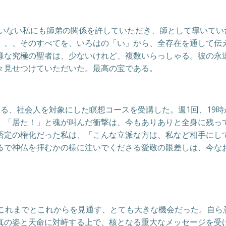
ていない私にも師弟の関係を許していただき、師として導いて
、、、そのすべてを、いろはの「い」から、全存在を通して伝
様な究極の聖者は、少ないけれど、複数いらっしゃる。彼の永
々見せつけていただいた。最高の宝である。
る、社会人を対象にした瞑想コースを受講した。週1回、19時
、「居た！」と魂が叫んだ衝撃は、今もありありと全身に残っ
否定の権化だった私は、「こんな立派な方は、私など相手にし
るで神仏を拝むかの様に注いでくださる愛敬の眼差しは、今な
のこれまでとこれからを見通す、とても大きな機会だった。自ら
真の姿と天命に対峙する上で、核となる重大なメッセージを受