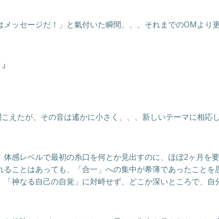
はメッセージだ！」と氣付いた瞬間、、、それまでのOMより
。」
聞こえたが、その音は遙かに小さく、、、新しいテーマに相応
、体感レベルで最初の糸口を何とか見出すのに、ほぼ2ヶ月を
れることはあっても、「合一」への集中が希薄であったことを
、「神なる自己の自覚」に対峙せず、どこか深いところで、自