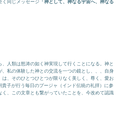
全く同じメッセージ
「神として、神なる宇宙へ、神なる
ら、人類は怒涛の如く神実現して行くことになる。神と
が、私の体験した神との交流を一つの鏡とし、、、自身
」は、そのひとつひとつが限りなく美しく、尊く、愛お
馬渕貴子が行う毎日のプージャ（インド伝統の礼拝）に参
なく、この文章とも繋がっていたことを、今改めて認識
。