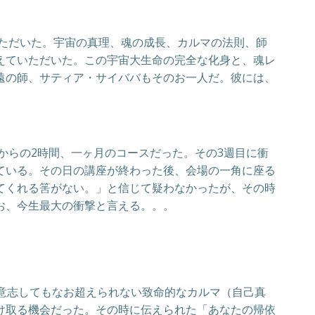
いただいた。宇宙の真理、魂の成長、カルマの法則、師
えていただいた。この宇宙大生命の完全な化身と、魂レ
遠の師、サティア・サイババもそのお一人だ。彼には、
からの2時間、一ヶ月のコースだった。その3週目に衝
ている。その日の講座が終わった後、会場の一角に座る
てくれる筈がない。」と信じて疑わなかったが、その時
お、今生最大の衝撃と言える。。。
意志してもなお超えられない致命的なカルマ（自己真
け取る機会だった。その時に伝えられた「あなたの帰依