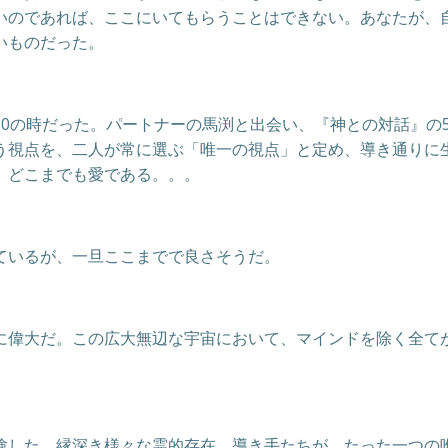
いのであれば、ここにいてもらうことはできない。あなたが、
いものだった。
30の時だった。パートナーの馬渕と出会い、『神との対話』の
う視点を、二人が常に選ぶ「唯一の視点」と定め、導き通りに生
、どこまでも愛である。。。
ているが、一旦ここまでで良さそうだ。
に偉大だ。この広大無辺な宇宙において、マインドを除く全て
験した。縁深き様々な霊的存在、導き手たちが、たった一つの