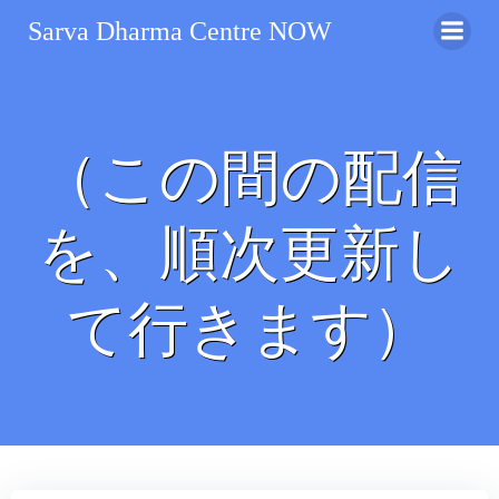
コ
Sarva Dharma Centre NOW
ン
テ
ン
ツ
へ
（この間の配信
ス
キ
ッ
を、順次更新し
プ
て行きます）