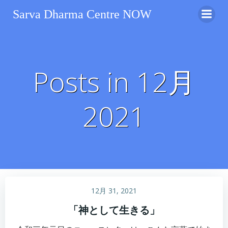
コ
Sarva Dharma Centre NOW
ン
テ
ン
ツ
へ
Posts in 12月
ス
キ
2021
ッ
プ
12月 31, 2021
「神として生きる」