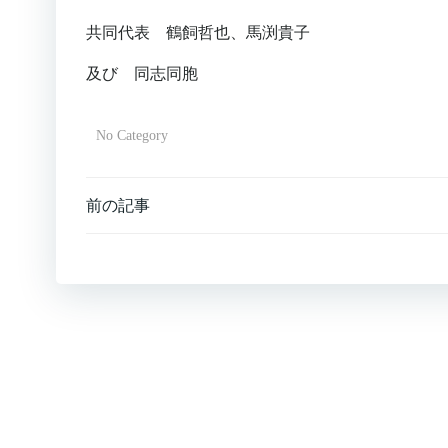
共同代表 鶴飼哲也、馬渕貴子
及び 同志同胞
No Category
Post
前の記事
navigation