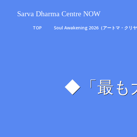
コ
ン
Sarva Dharma Centre NOW
テ
ン
TOP
Soul Awakening 2026（アートマ
ツ
へ
ス
キ
ッ
プ
◆「最も