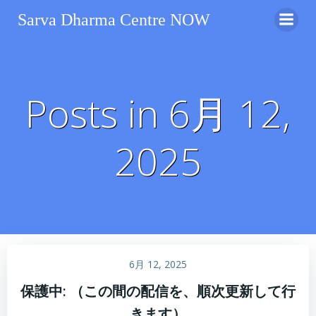
コ
Sarva Dharma Centre NOW
ン
テ
ン
ツ
へ
Posts in 6月 12,
ス
キ
2025
ッ
プ
6月 12, 2025
保護中: （この間の配信を、順次更新して行
きます）