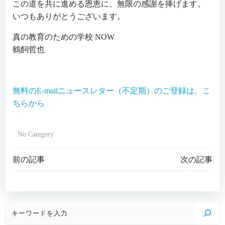
この道を共に進める恩恵に、無限の感謝を捧げます。
いつもありがとうございます。
真の教育のための学校 NOW
鶴飼哲也
無料のE-mailニュースレター（不定期）のご登録は、こ
ちらから
No Category
Post
Post
前の記事
次の記事
navigation
navigation
検
索