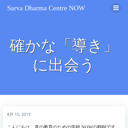
コ
Sarva Dharma Centre NOW
ン
テ
ン
ツ
へ
確かな「導き」
ス
キ
ッ
に出会う
プ
8月 15, 2019
こんにちは。真の教育のための学校 NOWの鶴飼です。